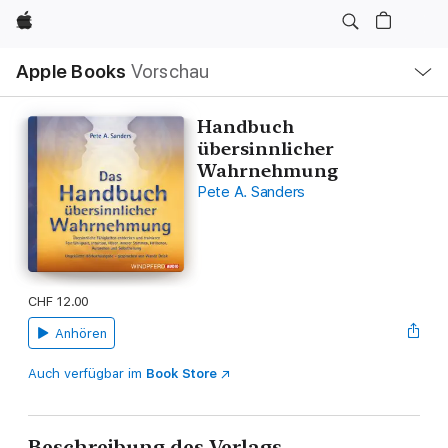
Apple
Lokale
Apple Books
Vorschau
Navigation
Menü
öffnen
Handbuch
übersinnlicher
Wahrnehmung
Pete A. Sanders
CHF 12.00
Anhören
Auch verfügbar im
Book Store
Beschreibung des Verlags