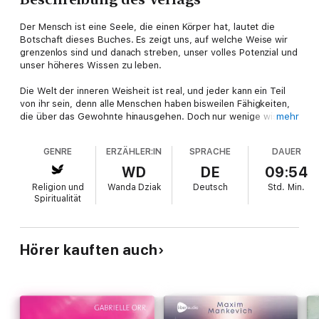
Der Mensch ist eine Seele, die einen Körper hat, lautet die
Botschaft dieses Buches. Es zeigt uns, auf welche Weise wir
grenzenlos sind und danach streben, unser volles Potenzial und
unser höheres Wissen zu leben.
Die Welt der inneren Weisheit ist real, und jeder kann ein Teil
von ihr sein, denn alle Menschen haben bisweilen Fähigkeiten,
die über das Gewohnte hinausgehen. Doch nur wenige wissen,
mehr
dass es möglich ist, diese Sensitivität bewusst zu nutzen.
Übersinnliche Wahrnehmung kann eines der größten Abenteuer
GENRE
ERZÄHLER:IN
SPRACHE
DAUER
unseres Lebens sein. Beim medialen Fühlen dient der Körper
als übersinnliche Antenne. Die Intuition erweist sich für das
WD
DE
09:54
innere Wissen als ständige Informationsquelle. Mediales Hören
Religion und
Wanda Dziak
Deutsch
Std.
Min.
ist die Stimme, die aus unserem Inneren spricht. Die Gabe des
Spiritualität
Hellsehens sowie das Wahrnehmen der Aura gehören ebenfalls
zu diesen erweiterten Wahrnehmungsbereichen.
Hörer kauften auch