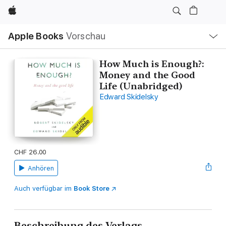
Apple
Lokale
Apple Books
Vorschau
Navigation
Menü
öffnen
How Much is Enough?:
Money and the Good
Life (Unabridged)
Edward Skidelsky
CHF 26.00
Anhören
Auch verfügbar im
Book Store
Beschreibung des Verlags