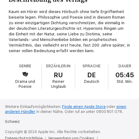
Kaum ein Hörer wird dieses Hörbuch ohne tiefe Ergriffenheit
beiseite legen. Philosophie und Poesie sind in diesem Roman
zu einer einzigartigen Dichtung verschmolzen, die einmalig in
der deutschen Literaturgeschichte ist. Hyperions Ringen um
die Einheit mit der Natur, seine Liebe zu Diotima, seine
Vaterlands- und Menschenliebe bilden ein prophetisches
Vermächtnis, das vielleicht erst heute, fast 200 Jahre später, in
seiner vollen Bedeutung erfaßt werden kann.
GENRE
ERZÄHLER:IN
SPRACHE
DAUER
RU
DE
05:45
Drama und
Reiner
Deutsch
Std.
Min.
Poesie
Unglaub
Weitere Einkaufsmöglichkeiten:
Finde einen Apple Store
oder
einen
anderen Händler
in deiner Nähe.
Oder ruf an unter 0800 801 078.
Schweiz
Copyright © 2024 Apple Inc. Alle Rechte vorbehalten.
Datenschutzrichtlinie
Verwendung von Cookies