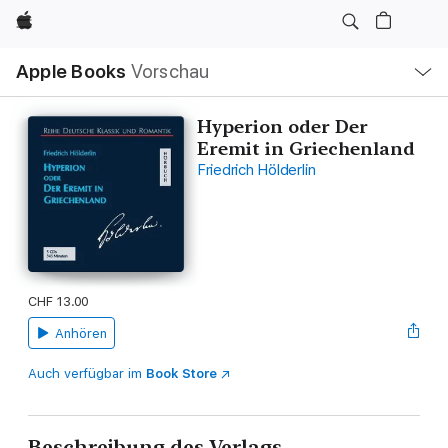
Apple
Lokale
Apple Books
Vorschau
Navigation
Menü
öffnen
Hyperion oder Der
Eremit in Griechenland
Friedrich Hölderlin
CHF 13.00
Anhören
Auch verfügbar im
Book Store
Beschreibung des Verlags