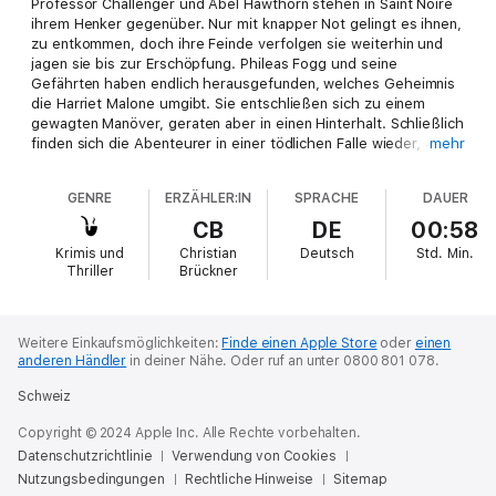
Professor Challenger und Abel Hawthorn stehen in Saint Noire
ihrem Henker gegenüber. Nur mit knapper Not gelingt es ihnen,
zu entkommen, doch ihre Feinde verfolgen sie weiterhin und
jagen sie bis zur Erschöpfung. Phileas Fogg und seine
Gefährten haben endlich herausgefunden, welches Geheimnis
die Harriet Malone umgibt. Sie entschließen sich zu einem
gewagten Manöver, geraten aber in einen Hinterhalt. Schließlich
finden sich die Abenteurer in einer tödlichen Falle wieder, aus
mehr
der es kein Entkommen zu geben scheint.
GENRE
ERZÄHLER:IN
SPRACHE
DAUER
CB
DE
00:58
Krimis und
Christian
Deutsch
Std.
Min.
Thriller
Brückner
Weitere Einkaufsmöglichkeiten:
Finde einen Apple Store
oder
einen
anderen Händler
in deiner Nähe.
Oder ruf an unter 0800 801 078.
Schweiz
Copyright © 2024 Apple Inc. Alle Rechte vorbehalten.
Datenschutzrichtlinie
Verwendung von Cookies
Nutzungsbedingungen
Rechtliche Hinweise
Sitemap