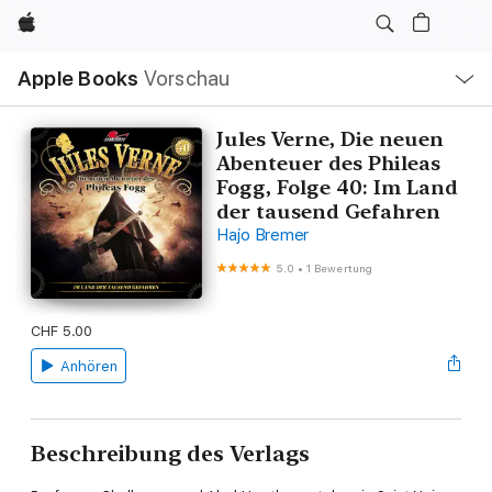
Apple
Lokale
Apple Books
Vorschau
Navigation
Menü
öffnen
Jules Verne, Die neuen
Abenteuer des Phileas
Fogg, Folge 40: Im Land
der tausend Gefahren
Hajo Bremer
5.0
•
1 Bewertung
CHF 5.00
Anhören
Beschreibung des Verlags