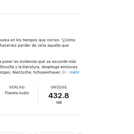
 nunca en los tiempos que corren. "¿Cómo
hacernos perder de vista aquella que
ra poner en evidencia qué se esconde más
ilosofía y la literatura, despliega entonces
Borges, Nietzsche, Schopenhauer, Einstein,
mehr
VERLAG
GRÖSSE
las últimas décadas, Rolón nos invita a
Planeta Audio
432.8
icidad se vuelve un ensayo indispensable,
MB