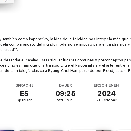
 también como imperativo, la idea de la felicidad nos interpela más que
evuela como mandato del mundo moderno se impuso para encandilarnos y 
elicidad?".
one desandar el camino. Desarticular lugares comunes y preconceptos pa
a y no es más que una trampa. Entre el Psicoanálisis y el arte, entre la f
an de la mitología clásica a Byung-Chul Han, pasando por Freud, Lacan, 
ell y Comte-Sponville, entre muchas otras.
SPRACHE
DAUER
ERSCHIENEN
s y fiel a ese estilo que lo llevó a ser uno de los autores más leídos de 
ES
09:25
2024
Y es ahí, en esa zona incómoda y a la vez anhelante de vida, donde La fel
Spanisch
Std.
Min.
21. Oktober