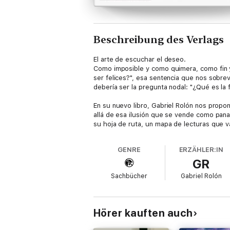
Beschreibung des Verlags
El arte de escuchar el deseo.
Como imposible y como quimera, como fin y
ser felices?", esa sentencia que nos sobr
debería ser la pregunta nodal: "¿Qué es la f
En su nuevo libro, Gabriel Rolón nos prop
allá de esa ilusión que se vende como panace
su hoja de ruta, un mapa de lecturas que v
Alejandro Dolina, Ana Frank, Bertrand Russ
GENRE
ERZÄHLER:IN
Una vez más, como en sus trabajos anteriore
GR
pensar a contrapelo de las modas ligeras. 
lúcido, humano.
Sachbücher
Gabriel Rolón
Hörer kauften auch