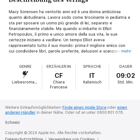
Macy Sorensen ha ventotto anni ed è una donna ambiziosa
quanto abitudinaria. Lavora sodo come tirocinante in pediatria e
sta per sposare un uomo più grande di lei, separato e
finanziariamente stabile. Ma quando si imbatte in Elliot
Petropoulos, il primo e unico amore della sua vita, le sue
certezze iniziano a vacillare. Un tempo Elliot aveva
rappresentato tutto il suo mondo: prima il migliore amico con
cui condividere libri, parole preferite, delusioni e scanzonati
mehr
pomeriggi estivi, poi l'uomo che, dopo la morte di sua madre,
aveva convinto il suo cuore ad aprirsi di nuovo, per spezzarlo la
GENRE
ERZÄHLER:IN
SPRACHE
DAUER
notte stessa in cui le aveva dichiarato il proprio amore. Undici
anni dopo, Macy è una donna riservata, che tiene le persone a
CF
IT
09:02
distanza e si dedica anima e corpo alla professione, ma il caso
Liebesromane
Chiara
Italienisch
Std.
Min.
per lei ha in serbo altro, e rimette Elliot sul suo cammino...
Francese
Ormai estranei l'uno all'altra, con i ricordi oscurati dalla
sofferenza per ciò che è successo molti anni prima, entrambi
hanno la possibilità di riscoprire le emozioni travolgenti del
primo amore, quello che non si dimentica mai, a patto però di
Weitere Einkaufsmöglichkeiten:
Finde einen Apple Store
oder
einen
anderen Händler
in deiner Nähe.
Oder ruf an unter 0800 801 078.
superare il passato e andare oltre sé stessi...
Schweiz
Un'appassionante e brillante storia sulla magia del primo amore
e sull'eternità delle vere emozioni!
Copyright © 2024 Apple Inc. Alle Rechte vorbehalten.
Datenschutzrichtlinie
Verwendung von Cookies