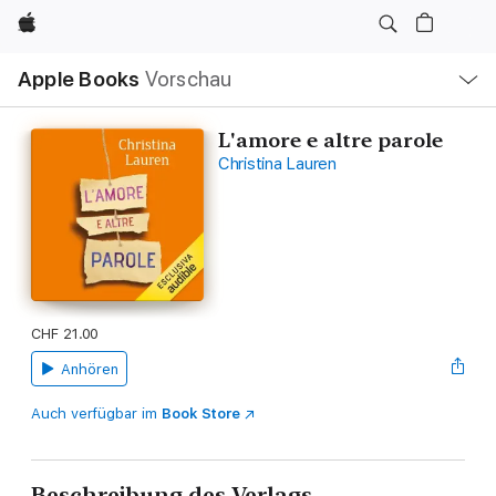
Apple
Lokale
Apple Books
Vorschau
Navigation
Menü
öffnen
L'amore e altre parole
Christina Lauren
CHF 21.00
Anhören
Auch verfügbar im
Book Store
Beschreibung des Verlags