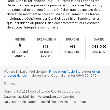
Découvrez le 1er épisode (sur 3) du tome 6 des Légendaires !
De retour dans le passé à la poursuite du capitaine Ceydeirom,
les Légendaires doivent à tout prix éviter que les actions de ce
dernier ne modifient le présent. Malheureusement, les forces
maléfiques déchaînées par Darkhell et sa fille, Tenebris, ainsi
que la trahison du prince Halan compromettent leurs chances
de succès. Interprétation humaine
GENRE
ERZÄHLER:IN
SPRACHE
DAUER
CL
FR
00:28
Kinder und
Cristelle
Französisch
Std.
Min.
Jugend
Ledroit
Weitere Einkaufsmöglichkeiten:
Finde einen Apple Store
oder
einen
anderen Händler
in deiner Nähe.
Oder ruf an unter 0800 801 078.
Schweiz
Copyright © 2024 Apple Inc. Alle Rechte vorbehalten.
Datenschutzrichtlinie
Verwendung von Cookies
Nutzungsbedingungen
Rechtliche Hinweise
Sitemap