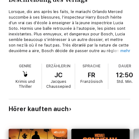
Lorsque, dix ans après les faits, le mariachi Orlando Merced
succombe à ses blessures, l’inspecteur Harry Bosch hérite
d’un vrai cas d’école à enseigner à la jeune inspectrice Lucia
Soto. Hormis une balle retrouvée à l’autopsie, les pistes sont
inexistantes. Plus ennuyeux, et dangereux pour Bosch, Lucia
semble beaucoup s’intéresser à un autre dossier, et mettre
son nez là où il ne faut pas. Très ébranlé par la nature de cette
deuxième a aire, Bosch décide de passer outre au règlement
mehr
et de mener les deux enquêtes de front, malgré les risques
encourus dans une ville où la passion politique l’emporte sur
GENRE
ERZÄHLER:IN
SPRACHE
DAUER
tout.
JC
FR
12:50
Krimis und
Jacques
Französisch
Std.
Min.
Thriller
Chaussepied
Hörer kauften auch