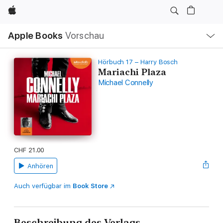
Apple
Lokale
Apple Books
Vorschau
Navigation
Menü
öffnen
Hörbuch 17 – Harry Bosch
Mariachi Plaza
Michael Connelly
CHF 21.00
Anhören
Auch verfügbar im
Book Store
Beschreibung des Verlags