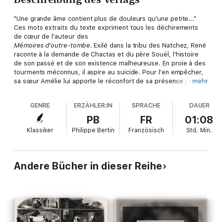
"Une grande âme contient plus de douleurs qu'une petite..."
Ces mots extraits du texte expriment tous les déchirements
de cœur de l'auteur des
Mémoires d'outre-tombe
. Exilé dans la tribu des Natchez, René
raconte à la demande de Chactas et du père Souël, l'histoire
de son passé et de son existence malheureuse. En proie à des
tourments méconnus, il aspire au suicide. Pour l'en empêcher,
sa sœur Amélie lui apporte le réconfort de sa présence ; mais
mehr
elle dépérit aussi d'un mal inconnu et s'exile à son tour dans un
couvent.
GENRE
ERZÄHLER:IN
SPRACHE
DAUER
PB
FR
01:08
Klassiker
Philippe Bertin
Französisch
Std.
Min.
Andere Bücher in dieser Reihe