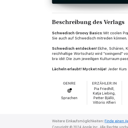
Beschreibung des Verlags
Schwedisch Groovy Basics:
Mit coolen Po
Sie auch auf Schwedisch mitreden können.
Schwedisch entdecken!
Elche, Schären, 
reichhaltige Wortschatz wird "swingend" v
bra idé! Die zum jeweiligen Kulturraum pas
Lächeln erlaubt! Mycket nöje!
Jeder Kurs 
Typische Fehler, die deutsche Muttersprac
eingeübt. Und im beiliegenden Textheft gib
GENRE
ERZÄHLER:IN
Mitlesen. Erfahrene Sprachenspezialisten,
Pia Friedhill,
Katja Liebing,
Zum Einsteigen und Auffrischen:
Sprachen
Petter Bjällö,
Vittorio Alfieri
Die
Groovy Basics
eignen sich für alle, di
In deiner Audible-Bibliothek findest du für
Weitere Einkaufsmöglichkeiten:
Finde einen A
Copyright © 2024 Apple Inc. Alle Rechte vorb