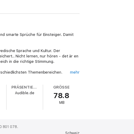
nd smarte Sprüche für Einsteiger. Damit
wedische Sprache und Kultur. Der
ert.. Nicht lernen, nur hören - det är en
eich in die richtige Stimmung.
rschiedlichsten Themenbereichen.
mehr
 zu kurz. Sie wird im Prinzip "unbewußt"
lärungen, sowie alle Texte nochmal zum
PRÄSENTIERT VON
GRÖSSE
 unterhaltsamen Schwedisch-Sprachkurs.
Audible.de
78.8
MB
ns geeignet. Lernniveau: A1
0 801 078.
Schweiz