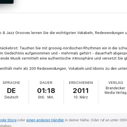
p & Jazz Grooves lernen Sie die wichtigsten Vokabeln, Redewendungen u
Knäckebrot: Tauchen Sie mit groovig-nordischen Rhythmen ein in die sch
om Gedächtnis aufgenommen und - mehrmals gehört - dauerhaft abgespeich
sende Musik vermittelt eine authentische Atmosphäre und versetzt Sie gl
enthält mehr als 200 Redewendungen, Vokabeln und Idioms zu den unte
hler oft machen, werden behandelt. Aber auch die Grammatik kommt nicht
t es für diejenigen, die es genau wissen wollen, leicht verständliche Erk
SPRACHE
DAUER
ERSCHIENEN
VERLAG
 Profisprecher und internationale Spitzenmusiker begleiten durch diesen
Brandecker
DE
01:18
2011
Media Verlag
Deutsch
Std.
Min.
10. März
e sich Grundkenntnisse aneignen wollen. Aber auch zum Auffrischen beste
 dieses Hörerlebnis eine PDF-Datei mit zusätzlichem Material.
pple Store
oder
einen anderen Händler
in deiner Nähe.
Oder ruf an unter 080
ehalten.