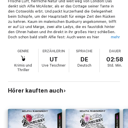
Frische Luft, herrliche Natur und weit weg von London! Das
denkt sich Alfie McAlister, als er das Cottage seiner Tante in
den Cotswolds erbt. Und packt kurzerhand die Gelegenheit
beim Schopfe, um der Hauptstadt für einige Zeit den Rücken
zu kehren. Kaum im malerischen Bunburry angekommen, trifft
er auf Liz und Marge, zwei alte Ladys, die es faustdick hinter
den Ohren haben und ihn direkt in ihr großes Herz schließen.
Doch schon bald stellt Alfie fest: Auch wenn es hier
mehr
verführerisch nach dem besten Fudge der Cotswolds duftet -
Verbrechen gibt selbst in der schönsten Idylle. Gemeinsam mit
GENRE
ERZÄHLER:IN
SPRACHE
DAUER
Liz und Marge entdeckt Alfie seinen Spaß am Ermitteln und als
Team lösen die drei jeden Fall!
UT
DE
02:58
Folge 4 - Tod eines Charmeurs: Mario Bellini ist bereit, die
Krimis und
Uve Teschner
Deutsch
Std.
Min.
Cotswolds zu erobern - mit der besten Eiscreme ganz Englands
Thriller
und mit seinem unwiderstehlichen Charme! Doch dann liegt der
attraktive Unternehmer eines Morgens tot auf den Stufen des
indischen Pavillons mitten in Bunburrys Park. Ein tragischer
Unfall? Oder vielleicht doch ein Mord? Alfie will herausfinden,
Hörer kauften auch
wer den charmanten Frauenhelden umgebracht haben könnte
und zählt dabei fest auf die Unterstützung von Liz und Marge.
Doch Liz scheint abgelenkt ... Ist die alte Dame etwa selbst in
krumme Geschäfte verwickelt?