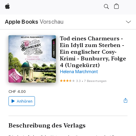
Apple
Lokale
Apple Books
Vorschau
Navigation
Menü
öffnen
Tod eines Charmeurs -
Ein Idyll zum Sterben -
Ein englischer Cosy-
Krimi - Bunburry, Folge
4 (Ungekürzt)
Helena Marchmont
3.3
•
7 Bewertungen
CHF 4.00
Anhören
Beschreibung des Verlags