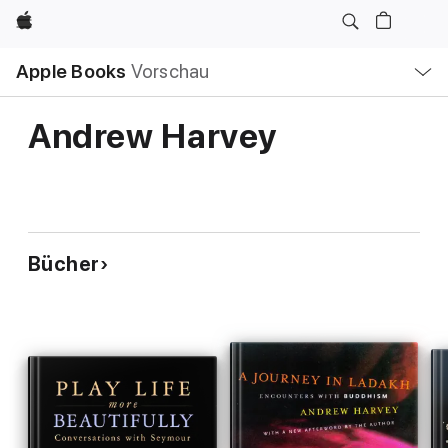
Apple
Lokale
Apple Books
Vorschau
Navigation
Menü
öffnen
Andrew Harvey
Bücher