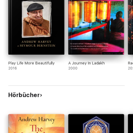
Play Life More Beautifully
A Journey In Ladakh
Ra
2016
2000
20
Hörbücher