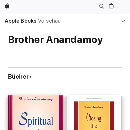
Apple
Lokale
Apple Books
Vorschau
Navigation
Menü
öffnen
Brother Anandamoy
Bücher