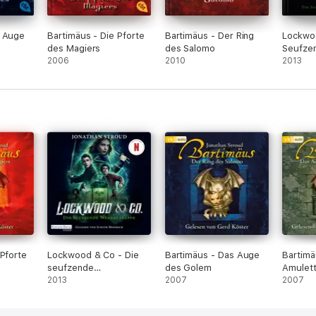
s Auge
Bartimäus - Die Pforte
Bartimäus - Der Ring
Lockwoo
des Magiers
des Salomo
Seufze
2006
2010
Wendel
2013
 Pforte
Lockwood & Co - Die
Bartimäus - Das Auge
Bartimä
seufzende
des Golem
Amulet
Wendeltreppe
2013
2007
2007