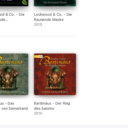
d & Co. - Die
Lockwood & Co. - Die
nde
Raunende Maske
treppe
2015
us - Das
Bartimäus - Der Ring
t von Samarkand
des Salomo
2010