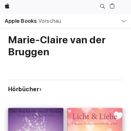
Apple
Lokale
Apple Books
Vorschau
Navigation
Menü
öffnen
Marie-Claire van der
Bruggen
Hörbücher