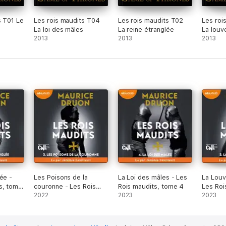
s T01 Le
Les rois maudits T04
Les rois maudits T02
Les roi
La loi des mâles
La reine étranglée
La louv
2013
2013
2013
ée -
Les Poisons de la
La Loi des mâles - Les
La Louv
s, tome
couronne - Les Rois
Rois maudits, tome 4
Les Roi
maudits, tome 3
2022
2023
5
2023