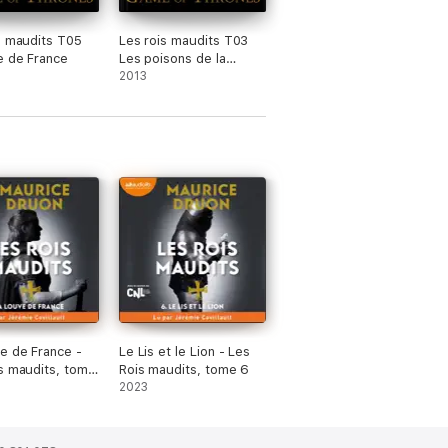
s maudits T05
Les rois maudits T03
e de France
Les poisons de la
couronne
2013
e de France -
Le Lis et le Lion - Les
s maudits, tome
Rois maudits, tome 6
2023