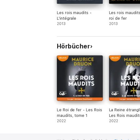
Les rois maudits -
Les rois maudit
L'intégrale
roi de fer
2013
2013
Hörbücher
Le Roi de fer - Les Rois
La Reine étrangl
maudits, tome 1
Les Rois maudit
2022
2
2022