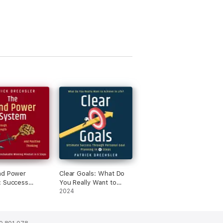
nd Power
Clear Goals: What Do
: Success
You Really Want to
h Mental
Achieve in Life?:
2024
h and Positive
Ultimate Success
g: How to Build
Through Personal Goal
akable Winning
Planning in 4 Steps