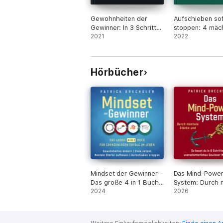
Gewohnheiten der
Aufschieben sof
Gewinner: In 3 Schritten
stoppen: 4 mäc
zu mächtigen Erfolgs-
2021
Konzepte, um
2022
Routinen. Mühelos
unbeliebte Auf
mehr Sport machen,
ohne Überwind
gesünder leben,
schnell und stre
Hörbücher
produktiver arbeiten
abzuschließen. 
und bessere
diesen Methode
Beziehungen pflegen
du Prokrastinati
endgültig been
Mindset der Gewinner -
Das Mind-Power
Das große 4 in 1 Buch
System: Durch 
für grenzenlosen Erfolg
2024
Stärke und posi
2026
im Leben:
Denken zum Erfo
Gewohnheiten ändern
baust du in 6 Sc
[Mindset of the
ein unerschütte