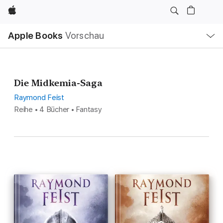
Apple
Lokale
Apple Books
Vorschau
Navigation
Menü
öffnen
Die Midkemia-Saga
Raymond Feist
Reihe • 4 Bücher • Fantasy