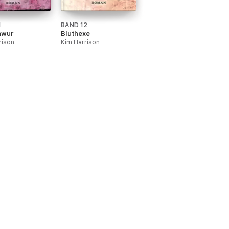
1
BAND 12
hwur
Bluthexe
rison
Kim Harrison