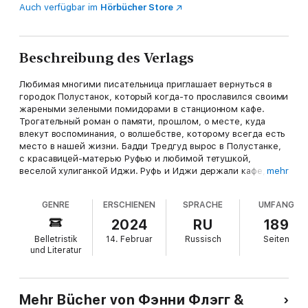
Auch verfügbar im
Hörbücher Store
Beschreibung des Verlags
Любимая многими писательница приглашает вернуться в
городок Полустанок, который когда-то прославился своими
жареными зелеными помидорами в станционном кафе.
Трогательный роман о памяти, прошлом, о месте, куда
влекут воспоминания, о волшебстве, которому всегда есть
место в нашей жизни. Бадди Тредгуд вырос в Полустанке,
с красавицей-матерью Руфью и любимой тетушкой,
веселой хулиганкой Иджи. Руфь и Иджи держали кафе,
mehr
которое обожали все жители Полустанка, да и не только
Полустанка. Но время не знает жалости, городок захирел,
GENRE
ERSCHIENEN
SPRACHE
UMFANG
жители его разъехались кто куда, все заросло бурьяном,
дома стояли заколоченными. Печаль и тишина объяли
2024
RU
189
некогда живой и веселый Полустанок, он превратился в
Belletristik
14. Februar
Russisch
Seiten
город-призрак. Бадди давно уже не только вырос, но и
und Literatur
состарился. И все сильнее в нем становилось желание
вернуться в счастливое прошлое, еще хотя бы разок
пройтись по местам детства, побывать в Полустанке,
заглянуть в кафе… И однажды он решается на бегство туда,
Mehr Bücher von Фэнни Флэгг &
где он был так счастлив, где жили лучшие люди на земле. В