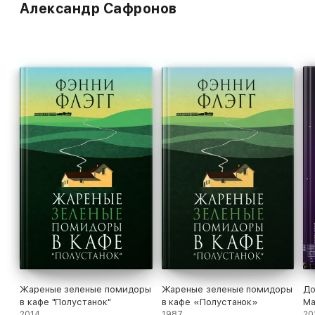
Александр Сафронов
этом ностальгическом приключении к нему присоединятся
и другие герои Фэнни Флэгг, милые, смешные, обаятельные
и такие родные.
Жареные зеленые помидоры
Жареные зеленые помидоры
До
в кафе "Полустанок"
в кафе «Полустанок»
Ма
2014
1987
20