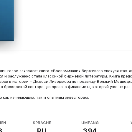
ин голос заявляют: книга «Воспоминания биржевого спекулянта» яв
тся и заслуженно стала классикой биржевой литературы. Книга пре
ров в истории – Джесси Ливермора по прозвищу Великий Медведь. 
ал в брокерской конторе, до зрелого финансиста, который уже не раз
ию как начинающим, так и опытным инвесторам.
ора;
NEN
SPRACHE
UMFANG
3
RU
394
ий;