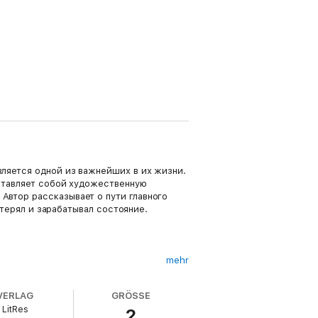
ляется одной из важнейших в их жизни.
дставляет собой художественную
Автор рассказывает о пути главного
 терял и зарабатывал состояние.
mehr
VERLAG
GRÖSSE
LitRes
2