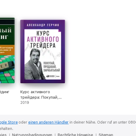
йдинг
Курс активного
трейдера: Покупай,
продавай,
2019
зарабатывай
pple Store
oder
einen anderen Händler
in deiner Nähe.
Oder ruf an unter 080
ehalten.
kies
Nutzungsbedingungen
Rechtliche Hinweise
Sitemap