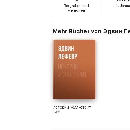
Biografien und
1. Janua
• атмосферой Уолл-стрит начала XX века
Memoiren
• подробностями реальных исторически
В формате a4.pdf сохранен издательски
Mehr Bücher von Эдвин Л
Истории Уолл-стрит
1901