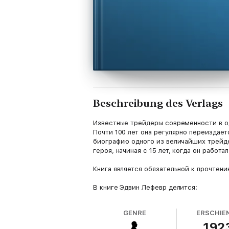
Beschreibung des Verlags
Известные трейдеры современности в од
Почти 100 лет она регулярно переиздае
биографию одного из величайших трейде
героя, начиная с 15 лет, когда он работ
Книга является обязательной к прочтен
В книге Эдвин Лефевр делится:
• секретами биржевой торговли Ливерм
GENRE
ERSCHIE
192
• психологическими аспектами спекуляц