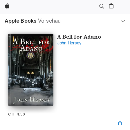
Apple
Lokale
Apple Books
Vorschau
Navigation
Menü
öffnen
A Bell for Adano
John Hersey
CHF 4.50