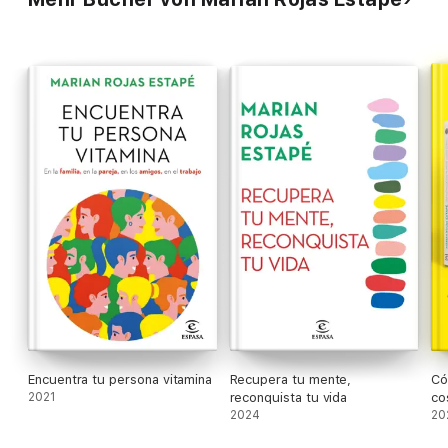
Encuentra tu persona vitamina
Recupera tu mente,
Có
2021
reconquista tu vida
co
2024
pe
20