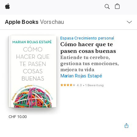
Apple
Lokale
Apple Books
Vorschau
Navigation
Menü
öffnen
Espasa Crecimiento personal
Cómo hacer que te
pasen cosas buenas
Entiende tu cerebro,
gestiona tus emociones,
mejora tu vida
Marian Rojas Estapé
4.0
•
1 Bewertung
CHF 10.00