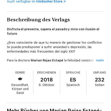
Auch verfügbar im
Hörbücher Store
Beschreibung des Verlags
Disfruta el presente, supera el pasado y mira con ilusión el
futuro
¿Eres consciente de que tu manera de gestionar los conflictos
te puede predisponer a sufrir ansiedad o depresión, las
enfermedades más frecuentes del siglo XXI?
Para la doctora
Marian Rojas Estapé
la felicidad consiste en
mehr
vivir instalado de forma sana en el presente, habiendo
superado las heridas del pasado y mirando con ilusión al futuro.
GENRE
ERSCHIENEN
SPRACHE
UMFANG
Muchos de los trastornos que padecemos provienen de la
incapacidad para gestionar nuestro presente. La felicidad no es
2018
ES
232
lo que nos pasa, sino cómo interpretamos lo que nos pasa.
Gesundheit,
9. Oktober
Spanisch
Seiten
Körper und
En
Cómo hacer que te pasen cosas buenas
entenderás la
Geist
importancia de aprender a enfocar tu atención y descubrirás
pautas para combatir los miedos, las angustias y cómo canalizar
las emociones negativas que te llegan a bloquear física y
mentalmente.
Mehr Bücher von Marian Rojas Estapé