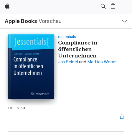
Apple
Lokale
Apple Books
Vorschau
Navigation
Menü
öffnen
essentials
Compliance in
öffentlichen
Unternehmen
Jan Seidel
und
Mathias Wendt
CHF 5.50