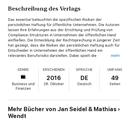
Beschreibung des Verlags
Das
essential
beleuchtet die spezifischen Risiken der
persönlichen Haftung für öffentliche Unternehmen. Die Autoren
lassen ihre Erfahrungen aus der Errichtung und Prüfung von
Compliance-Strukturen in Unternehmen der öffentlichen Hand
einfließen. Die Entwicklung der Rechtsprechung in jüngerer Zeit
hat gezeigt, dass die Risiken der persönlichen Haftung auch für
Entscheider in Unternehmen der öffentlichen Hand ein
relevantes Berufsrisiko darstellen. Dabei spielt die
mehr
Organisationsform (öffentlich-rechtlich oder privatrechtlich)
keine nennenswerte Rolle.
GENRE
ERSCHIENEN
SPRACHE
UMFANG
Der Inhalt
2016
DE
49
Business und
28. Oktober
Deutsch
Seiten
Haftungs- und Reputationsrisiken von öffentlichen
Finanzen
Unternehmen
Compliance-Themenfelder: Antikorruption, Vergaberecht
Elemente eines wirksamen Compliance-Management-Systems
Mehr Bücher von Jan Seidel & Mathias
Die Zielgruppen
Wendt
Dozierende und Studierende der Rechts- und
Wirtschaftswissenschaften
Führungskräfte aus öffentlichen undprivaten Unternehmen