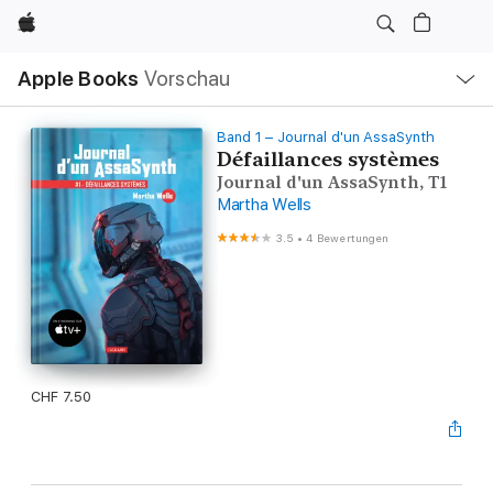
Apple
Lokale
Apple Books
Vorschau
Navigation
Menü
öffnen
Band 1 – Journal d'un AssaSynth
Défaillances systèmes
Journal d'un AssaSynth, T1
Martha Wells
3.5
•
4 Bewertungen
CHF 7.50