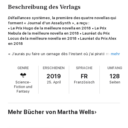
Beschreibung des Verlags
Défaillances systèmes
, la première des quatre novellas qui
forment « Journal d’un AssaSynth », a reçu :
• Le Prix Hugo de la meilleure novella en 2018
• Le Prix
Nebula de la meilleure novella en 2018
• Lauréat du Prix
Locus de la meilleure novella en 2018
• Lauréat du Prix Alex
en 2018
« J’aurais pu faire un carnage dès l’instant où j’ai piraté mon
mehr
module superviseur ; en tout cas, si je n’avais pas découvert
un accès au bouquet de chaînes de divertissement relayées
GENRE
ERSCHIENEN
SPRACHE
UMFANG
par les satellites de la compagnie. 35 000 heures plus tard,
aucun meurtre à signaler, mais, à vue de nez, un peu moins de
2019
FR
128
35 000 heures de films, de séries, de lectures, de jeux et de
Science-
25. April
Französisch
Seiten
musique consommés. Comme impitoyable machine à tuer, on
Fiction und
peut difficilement faire pire. »
Fantasy
Et quand notre androïde de sécurité met au jour un complot
visant à éliminer les clients qu’il est censé protéger, il ne recule
ni devant le sabotage ni devant l’assassinat ; il s’interpose
même face au danger, quitte à y laisser des morceaux.
Mehr Bücher von Martha Wells
Martha Wells
signe avec cette série un récit tout en ironie et
en sensibilité sur l’éveil à la conscience et l’exercice du libre