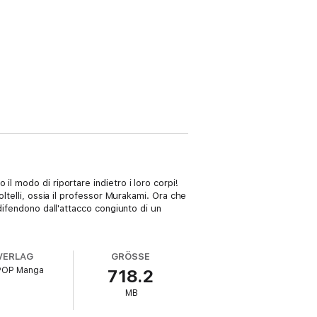
l modo di riportare indietro i loro corpi!
ltelli, ossia il professor Murakami. Ora che
difendono dall'attacco congiunto di un
VERLAG
GRÖSSE
POP Manga
718.2
MB