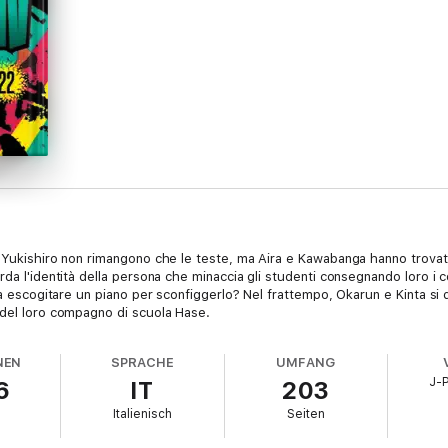
 Yukishiro non rimangono che le teste, ma Aira e Kawabanga hanno trovato i
da l'identità della persona che minaccia gli studenti consegnando loro i co
 a escogitare un piano per sconfiggerlo? Nel frattempo, Okarun e Kinta si 
 del loro compagno di scuola Hase.
NEN
SPRACHE
UMFANG
J-
6
IT
203
Italienisch
Seiten