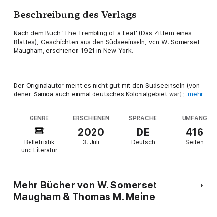
Beschreibung des Verlags
Nach dem Buch 'The Trembling of a Leaf' (Das Zittern eines
Blattes), Geschichten aus den Südseeinseln, von W. Somerset
Maugham, erschienen 1921 in New York.
Der Originalautor meint es nicht gut mit den Südseeinseln (von
denen Samoa auch einmal deutsches Kolonialgebiet war); und
mehr
auch Sie werden sie mit anderen Augen sehen, wenn Sie noch
nicht dort waren, auch wenn das Geschehen, wie im Buch,
GENRE
ERSCHIENEN
SPRACHE
UMFANG
mehr als einhundert Jahre zurückliegt.
2020
DE
416
Belletristik
3. Juli
Deutsch
Seiten
und Literatur
Extreme Glückseligkeit, kaum getrennt durch ein zitterndes
Blatt von extremer Verzweiflung, ist das nicht das Leben?
Diesen Spruch vom französischen Literaturkritiker Charles-
Augustin Sainte-Beuve nimmt W. Somerset Maugham nicht nur
Mehr Bücher von W. Somerset
als Leitgedanken für sein Buch, er verwendet ihn auch im
Maugham & Thomas M. Meine
Buchtitel.