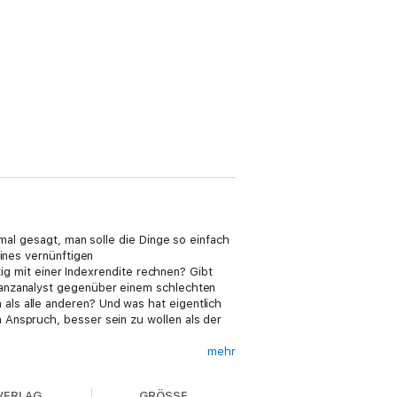
nmal gesagt, man solle die Dinge so einfach
ines vernünftigen
tig mit einer Indexrendite rechnen? Gibt
nanzanalyst gegenüber einem schlechten
ls alle anderen? Und was hat eigentlich
 Anspruch, besser sein zu wollen als der
mehr
VERLAG
GRÖSSE