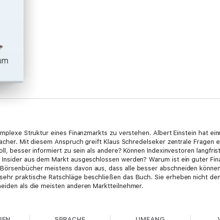
omplexe Struktur eines Finanzmarkts zu verstehen. Albert Einstein hat ei
nfacher. Mit diesem Anspruch greift Klaus Schredelseker zentrale Fragen e
oll, besser informiert zu sein als andere? Können Indexinvestoren langfris
n Insider aus dem Markt ausgeschlossen werden? Warum ist ein guter Fi
Börsenbücher meistens davon aus, dass alle besser abschneiden können a
sehr praktische Ratschläge beschließen das Buch. Sie erheben nicht den
neiden als die meisten anderen Marktteilnehmer.
NEN
SPRACHE
UMFANG