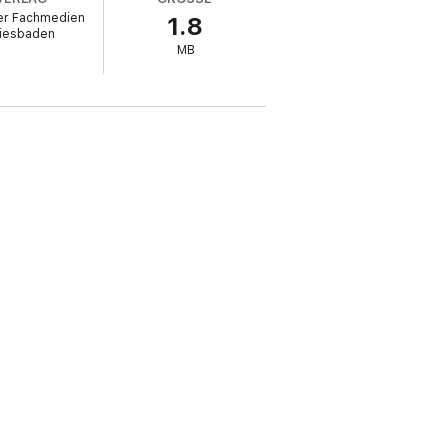
er Fachmedien
1.8
iesbaden
MB
al Economics, Finanzanalyse und Ökonomische