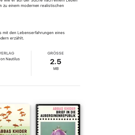
 die wie er auf der Suche nach einem Leben
an zu einem modernen realistischen
ts mit den Lebenserfahrungen eines
dern erzählt.
VERLAG
GRÖSSE
ion Nautilus
2.5
MB