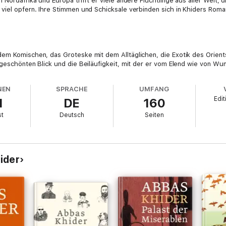
 Nordafrika und Europa trifft er viele andere Flüchtlinge aus aller Welt,
 viel opfern. Ihre Stimmen und Schicksale verbinden sich in Khiders Rom
dem Komischen, das Groteske mit dem Alltäglichen, die Exotik des Orien
ngeschönten Blick und die Beiläufigkeit, mit der er vom Elend wie von Wun
NEN
SPRACHE
UMFANG
Edit
1
DE
160
st
Deutsch
Seiten
ider