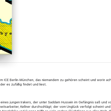
 im ICE Berlin-München, das niemandem zu gehören scheint und worin ac
er es zufällig findet und liest.
ines jungen Irakers, der unter Saddam Hussein im Gefängnis saß und vor
eitsarbeiter, Kellner durchschlägt; der vom Unglück verfolgt scheint 