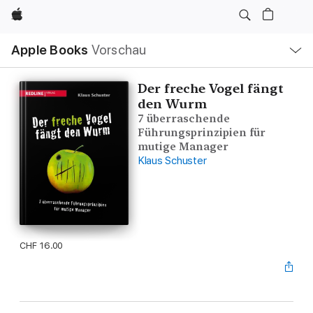
Apple
Lokale
Apple Books
Vorschau
Navigation
Menü
öffnen
Der freche Vogel fängt
den Wurm
7 überraschende
Führungsprinzipien für
mutige Manager
Klaus Schuster
CHF 16.00