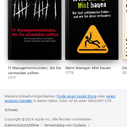
11 Managementsünden, die Sie
Wenn Manager Mist bauen
De
vermeiden sollten
1775
20
1717
Weitere Einkaufsmöglichkeiten:
Finde einen Apple Store
oder
einen
anderen Händler
in deiner Nähe.
Oder ruf an unter 0800 801 078.
Schweiz
Copyright © 2024 Apple Inc. Alle Rechte vorbehalten.
Datenschutzrichtlinie
Verwendung von Cookies