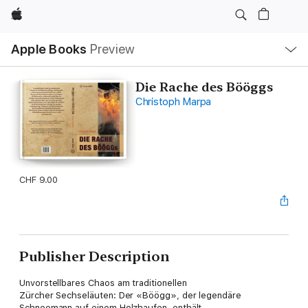
Apple
Local
Apple Books
Preview
Nav
Open
Menu
Die Rache des Bööggs
Christoph Marpa
CHF 9.00
Publisher Description
Unvorstellbares Chaos am traditionellen
Zürcher Sechseläuten: Der «Böögg», der legendäre
Schneemann auf einem Holzhaufen, enthält