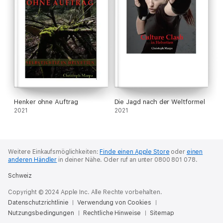
Henker ohne Auftrag
Die Jagd nach der Weltformel
2021
2021
Weitere Einkaufsmöglichkeiten:
Finde einen Apple Store
oder
einen
anderen Händler
in deiner Nähe.
Oder ruf an unter 0800 801 078.
Schweiz
Copyright © 2024 Apple Inc. Alle Rechte vorbehalten.
Datenschutzrichtlinie
Verwendung von Cookies
Nutzungsbedingungen
Rechtliche Hinweise
Sitemap