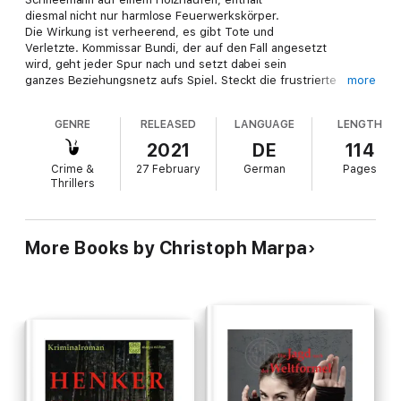
diesmal nicht nur harmlose Feuerwerkskörper.
Die Wirkung ist verheerend, es gibt Tote und
Verletzte. Kommissar Bundi, der auf den Fall angesetzt
wird, geht jeder Spur nach und setzt dabei sein
ganzes Beziehungsnetz aufs Spiel. Steckt die frustrierte
more
Frauenzunft dahinter? Oder gar die rot-grüne
Stadtregierung? Terroristen, die den helvetischen
GENRE
RELEASED
LANGUAGE
LENGTH
Islamfeinden das Genick brechen wollen?
Findet Bundi wieder aus dem Labyrinth der Schweizer
2021
DE
114
Wirtschaftsmetropole heraus, in dem er sich
Crime &
27 February
German
Pages
verheddert hat?
Thrillers
More Books by Christoph Marpa