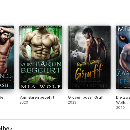
ei lebendigem Leibe auf.
en. Ihre Beziehung zu meiner Schwester nicht zu gefährden.
, vergesse ich all die Gründe, warum ich mich fernhalten sollte.
 noch widerstehen kann.
de
Vom Bären begehrt
Großer, böser Gruff
Die Zwa
2020
2023
Wolfes
2020
eihe