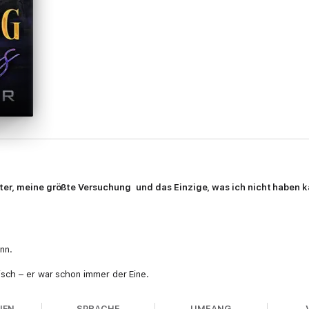
ster, meine größte Versuchung
und das Einzige, was ich nicht haben ka
ann.
sch – er war schon immer der Eine.
reundin seiner kleinen Schwester.
NEN
SPRACHE
UMFANG