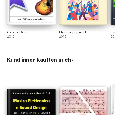
Garage Band
Melodie pop-rock II
Ri
2019
2019
20
Kund:innen kauften auch