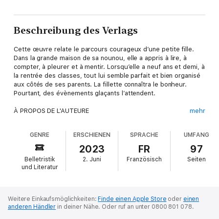
Beschreibung des Verlags
Cette œuvre relate le parcours courageux d’une petite fille.
Dans la grande maison de sa nounou, elle a appris à lire, à
compter, à pleurer et à mentir. Lorsqu’elle a neuf ans et demi, à
la rentrée des classes, tout lui semble parfait et bien organisé
aux côtés de ses parents. La fillette connaîtra le bonheur.
Pourtant, des évènements glaçants l’attendent.
À PROPOS DE L'AUTEURE
mehr
Dans ce livre,
Valérie Laporte
partage son témoignage à tous,
GENRE
ERSCHIENEN
SPRACHE
UMFANG
tel un accompagnement. Elle se sert de l’écriture pour
sensibiliser les lecteurs aux fléaux qui minent inlassablement la
2023
FR
97
société.
Belletristik
2. Juni
Französisch
Seiten
und Literatur
Weitere Einkaufsmöglichkeiten:
Finde einen Apple Store
oder
einen
anderen Händler
in deiner Nähe.
Oder ruf an unter 0800 801 078.