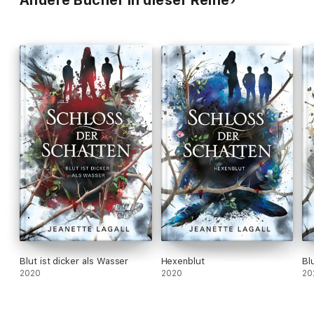
Andere Bücher in dieser Reihe
Blut ist dicker als Wasser
Hexenblut
Bl
2020
2020
20