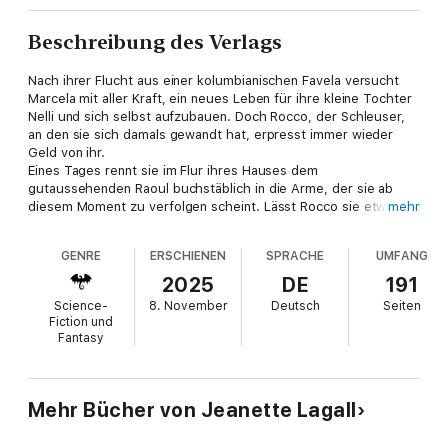
Beschreibung des Verlags
Nach ihrer Flucht aus einer kolumbianischen Favela versucht
Marcela mit aller Kraft, ein neues Leben für ihre kleine Tochter
Nelli und sich selbst aufzubauen. Doch Rocco, der Schleuser,
an den sie sich damals gewandt hat, erpresst immer wieder
Geld von ihr.
Eines Tages rennt sie im Flur ihres Hauses dem
gutaussehenden Raoul buchstäblich in die Arme, der sie ab
diesem Moment zu verfolgen scheint. Lässt Rocco sie etwa
mehr
beschatten? Oder ist der Kerl gar ein psychopathischer
Stalker? Jedenfalls niemand, den sie in ihrer Nähe haben will.
GENRE
ERSCHIENEN
SPRACHE
UMFANG
Doch dann verlangt Rocco etwas, das sie unmöglich tun kann.
Als sie sich weigert, bedroht er Nelli. Allein und vollkommen
2025
DE
191
verzweifelt wendet sich Marcela an Raoul. Als die Lage
Science-
8. November
Deutsch
Seiten
eskaliert, zeigt dieser sein wahres Gesicht. Wäre Rocco am
Fiction und
Ende doch das kleinere Übel gewesen?
Fantasy
Dark Vampire Romance mit einer gehörigen Portion Action,
skrupellosen Werwölfen, mehr als nur ein paar Spritzern Blut
und einer ordentlichen Prise Schicksal.
Mehr Bücher von Jeanette Lagall
„Gesang des Blutes“ spielt zeitlich nach den Geschehnissen in