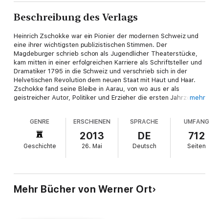
Beschreibung des Verlags
Heinrich Zschokke war ein Pionier der modernen Schweiz und
eine ihrer wichtigsten publizistischen Stimmen. Der
Magdeburger schrieb schon als Jugendlicher Theaterstücke,
kam mitten in einer erfolgreichen Karriere als Schriftsteller und
Dramatiker 1795 in die Schweiz und verschrieb sich in der
Helvetischen Revolution dem neuen Staat mit Haut und Haar.
Zschokke fand seine Bleibe in Aarau, von wo aus er als
geistreicher Autor, Politiker und Erzieher die ersten Jahrzehnte
mehr
des jungen Kantons Aargau und der Eidgenossenschaft prägte.
Er engagierte sich Zeit seines Lebens für eine liberale und
GENRE
ERSCHIENEN
SPRACHE
UMFANG
sozialverantwortliche Gesellschaft und gab dieser Idee in
seinen Zeitungen, Zeitschriften und Büchern eine machtvolle
2013
DE
712
Stimme, die in ganz Europa gehört wurde.
Geschichte
26. Mai
Deutsch
Seiten
Mehr Bücher von Werner Ort