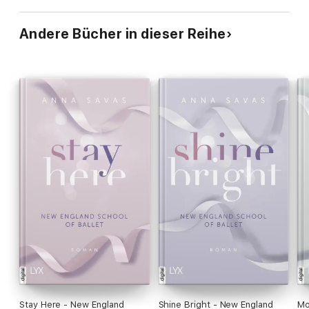
Andere Bücher in dieser Reihe
Stay Here - New England
Shine Bright - New England
Mo