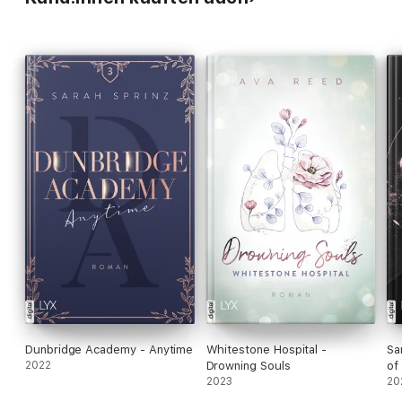
Dunbridge Academy - Anytime
Whitestone Hospital -
Sa
2022
Drowning Souls
of
2023
20