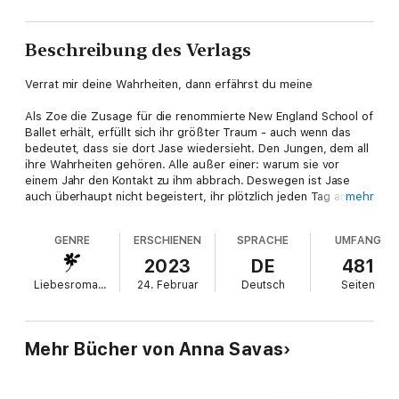
Beschreibung des Verlags
Verrat mir deine Wahrheiten, dann erfährst du meine
Als Zoe die Zusage für die renommierte New England School of
Ballet erhält, erfüllt sich ihr größter Traum - auch wenn das
bedeutet, dass sie dort Jase wiedersieht. Den Jungen, dem all
ihre Wahrheiten gehören. Alle außer einer: warum sie vor
einem Jahr den Kontakt zu ihm abbrach. Deswegen ist Jase
auch überhaupt nicht begeistert, ihr plötzlich jeden Tag an der
mehr
Schule zu begegnen. Denn neben seinen Eltern, die seinen
Traum vom Tanzen nicht akzeptieren, braucht er nicht auch
GENRE
ERSCHIENEN
SPRACHE
UMFANG
noch Zoe, die ihn an alles erinnert, was er verloren hat. Doch
als Zoe Jase als Tanzpartnerin zugeteilt wird, kommen sie sich
2023
DE
481
unweigerlich näher - genauso wie ihrer gemeinsamen
Liebesromane
24. Februar
Deutsch
Seiten
Vergangenheit, die sie beide bis heute nicht vergessen
konnten ...
"Eine Geschichte voller Twists und Wahrheiten, mit der sich
Mehr Bücher von Anna Savas
Anna Savas ab der ersten Seite in mein Herz geschrieben hat.
Ich wünschte, ich hätte die New England School of Ballet nie
verlassen müssen!" SARAH SPRINZ, SPIEGEL-Bestseller-Autorin