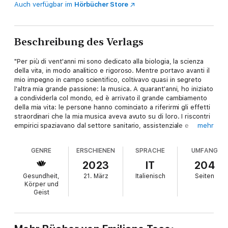
Auch verfügbar im
Hörbücher Store
Beschreibung des Verlags
"Per più di vent'anni mi sono dedicato alla biologia, la scienza
della vita, in modo analitico e rigoroso. Mentre portavo avanti il
mio impegno in campo scientifico, coltivavo quasi in segreto
l'altra mia grande passione: la musica. A quarant'anni, ho iniziato
a condividerla col mondo, ed è arrivato il grande cambiamento
della mia vita: le persone hanno cominciato a riferirmi gli effetti
straordinari che la mia musica aveva avuto su di loro. I riscontri
empirici spaziavano dal settore sanitario, assistenziale e
mehr
ospedaliero a quello educativo e dell'espressione artistica, fino
all'ambito olistico e del benessere. Da scienziato, ho iniziato a
GENRE
ERSCHIENEN
SPRACHE
UMFANG
documentarmi e presto ho scoperto che biologia e musica
potevano integrarsi come diverse prospettive di una stessa
2023
IT
204
realtà: la nostra salute." Emiliano Toso, biologo cellulare e
Gesundheit,
21. März
Italienisch
Seiten
musicista compositore, ideatore del progetto "Translational
Körper und
Music", ci accompagna alla scoperta della relazione
Geist
sorprendente che esiste tra il mondo silenzioso delle nostre
cellule e la musica, e di come questo incontro influenzi la nostra
mente e il nostro benessere. Prendendo le mosse dalle più
recenti scoperte scientifiche, che spaziano dall'epigenetica alla