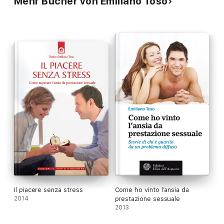
Mehr Bücher von Emiliano Toso
sonocitologia, Toso ci racconta, anche attraverso molte
testimonianze dirette, gli effetti benefici della musica sul
riequilibrio emozionale, le prestazioni cognitive, la qualità del
sonno, la gravidanza, la terapia neonatale ma anche, a livello più
profondo, sulle nostre cellule. Secondo Toso, siamo di fronte
alla fase embrionale di una nuova medicina rigenerativa, e
comprendere e utilizzare il codice della musica apre nuovi
orizzonti da esplorare: "Ora sappiamo che esistono livelli più
sottili che possiamo percepire con l'intuizione e che questa
risonanza può far vibrare le nostre cellule".
Con una selezione di composizioni da ascoltare e alcune
esperienze da provare per sperimentare il potere benefico del
suono sulla mente e sul corpo,
In armonia
cambia il nostro
modo di percepire e ascoltare la musica, mostrandoci una
nuova via al benessere.
Il piacere senza stress
Come ho vinto l’ansia da
2014
prestazione sessuale
2013