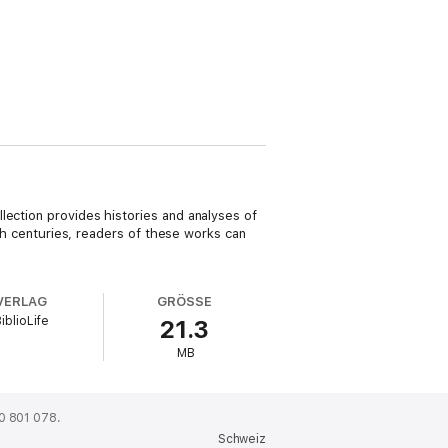
lection provides histories and analyses of
9th centuries, readers of these works can
VERLAG
GRÖSSE
iblioLife
21.3
MB
0 801 078.
Schweiz