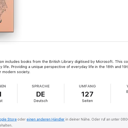
includes books from the British Library digitised by Microsoft. This col
ly life. Providing a unique perspective of everyday life in the 18th and 1
r modern society.
NEN
SPRACHE
UMFANG
B
1
DE
127
st
Deutsch
Seiten
pple Store
oder
einen anderen Händler
in deiner Nähe.
Oder ruf an unter 080
ehalten.