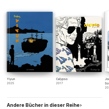
Yiyun
Calypso
Jo
2025
2017
So
20
Andere Bücher in dieser Reihe