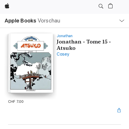
Apple
Lokale
Apple Books
Vorschau
Navigation
Menü
öffnen
Jonathan
Jonathan - Tome 15 -
Atsuko
Cosey
CHF 7.00