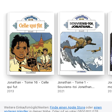
Jonathan - Tome 16 - Celle
Jonathan - Tome 1 -
Jo
qui fut
Souviens-toi Jonathan...
mo
2013
2021
20
Weitere Einkaufsmöglichkeiten:
Finde einen Apple Store
oder
einen
anderen Händler
in deiner Nähe.
Oder ruf an unter 0800 801 078.