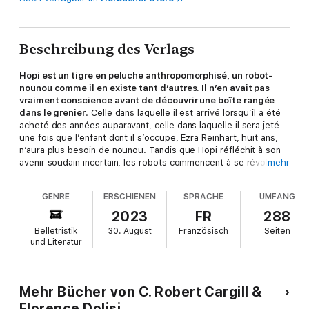
Beschreibung des Verlags
Hopi est un tigre en peluche anthropomorphisé, un robot-
nounou comme il en existe tant d’autres. Il n’en avait pas
vraiment conscience avant de découvrir une boîte rangée
dans le grenier
. Celle dans laquelle il est arrivé lorsqu’il a été
acheté des années auparavant, celle dans laquelle il sera jeté
une fois que l’enfant dont il s’occupe, Ezra Reinhart, huit ans,
n’aura plus besoin de nounou. Tandis que Hopi réfléchit à son
avenir soudain incertain, les robots commencent à se révolter,
mehr
bien décidés à éradiquer l’Humanité qui les tient en esclavage.
GENRE
ERSCHIENEN
SPRACHE
UMFANG
Pour les parents d’Ezra, qui se croient à l’abri dans leur petite
communauté fermée, cette rébellion n'est qu'un spectacle de
2023
FR
288
plus à la télé.
Pour Hopi, elle le met face à la plus difficile des
Belletristik
30. August
Französisch
Seiten
alternatives : rejoindre le camp des robots et se battre pour
und Literatur
sa propre liberté… ou escorter Ezra en lieu sûr
, à travers le
paysage infernal d’un monde en guerre.
Avec
Jour Zéro
, C. Robert Cargill retourne à l’univers de son
Mehr Bücher von C. Robert Cargill &
précédemment roman,
Un océan de rouille
et nous raconte le
Florence Dolisi