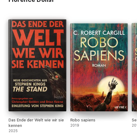
dernier jour de l’Humanité avec le punch texan qui le
caractérise.
C. Robert Cargill est un scénariste reconnu, un écrivain
respecté et un critique de film culte. Il a travaillé comme
scénariste sur
Sinister
1 & 2 (2012, 2015),
Dr Strange
(2016) et
Black Phone
(2022).
Das Ende der Welt wie wir sie
Robo sapiens
Se
kennen
2019
20
2025