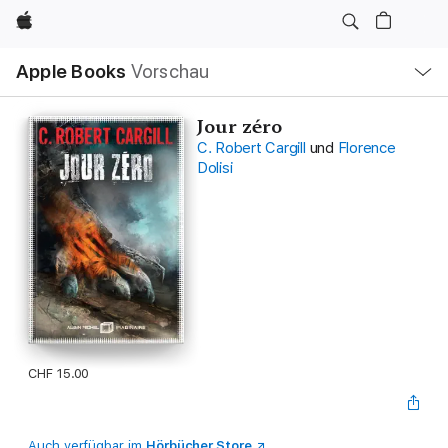
Apple
Lokale
Apple Books
Vorschau
Navigation
Menü
öffnen
Jour zéro
C. Robert Cargill
und
Florence
Dolisi
CHF 15.00
Auch verfügbar im
Hörbücher Store