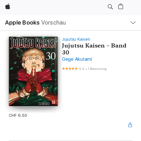
Apple
Lokale
Apple Books
Vorschau
Navigation
Menü
öffnen
Jujutsu Kaisen
Jujutsu Kaisen – Band
30
Gege Akutami
5.0
•
1 Bewertung
CHF 6.50