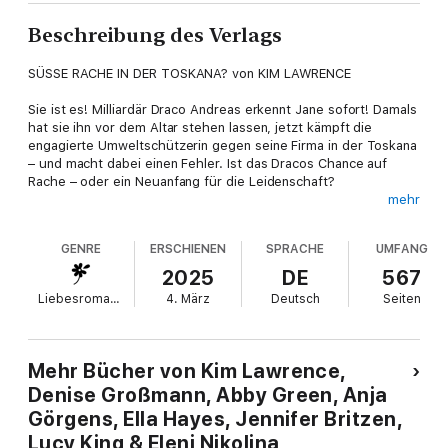
Beschreibung des Verlags
SÜSSE RACHE IN DER TOSKANA? von KIM LAWRENCE
Sie ist es! Milliardär Draco Andreas erkennt Jane sofort! Damals
hat sie ihn vor dem Altar stehen lassen, jetzt kämpft die
engagierte Umweltschützerin gegen seine Firma in der Toskana
– und macht dabei einen Fehler. Ist das Dracos Chance auf
Rache – oder ein Neuanfang für die Leidenschaft?
mehr
IM INSELPARADIES DER SINNLICHKEIT von ABBY GREEN
GENRE
ERSCHIENEN
SPRACHE
UMFANG
Laia hat sein Handy ins Meer geworfen? Ungläubig starrt
Kronprinz Dax sie an. Eigentlich hat er sie nur aufgespürt, weil
2025
DE
567
sie seinem Bruder versprochen ist. Doch nun ist er mit ihr in
Liebesromane
4. März
Deutsch
Seiten
dem exotischen Inselparadies allein, ohne Kontakt zur
Außenwelt – und brennend vor verbotenem Verlangen …
SO LANGE SCHON VON DIR GETRÄUMT von ELLA HAYES
Mehr Bücher von Kim Lawrence,
Denise Großmann, Abby Green, Anja
Ausgerechnet mit ihrem Feind, dem arroganten Will, muss die
Görgens, Ella Hayes, Jennifer Britzen,
hübsche Innendesignerin Quinn ein altes Hotel in Lissabon
sanieren. So steht es im Testament seines Vaters, ihres
Lucy King & Eleni Nikolina