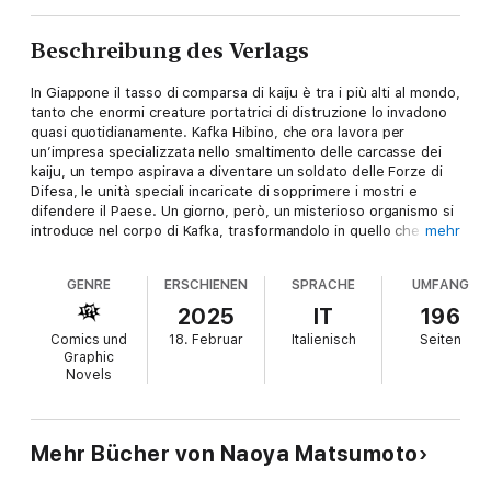
Beschreibung des Verlags
In Giappone il tasso di comparsa di kaiju è tra i più alti al mondo,
tanto che enormi creature portatrici di distruzione lo invadono
quasi quotidianamente. Kafka Hibino, che ora lavora per
un’impresa specializzata nello smaltimento delle carcasse dei
kaiju, un tempo aspirava a diventare un soldato delle Forze di
Difesa, le unità speciali incaricate di sopprimere i mostri e
difendere il Paese. Un giorno, però, un misterioso organismo si
introduce nel corpo di Kafka, trasformandolo in quello che le
mehr
Forze di Difesa battezzeranno col nome in codice di “Kaiju
No.8”... Disponibile in digitale il volume 13.
GENRE
ERSCHIENEN
SPRACHE
UMFANG
2025
IT
196
Comics und
18. Februar
Italienisch
Seiten
Graphic
Novels
Mehr Bücher von Naoya Matsumoto