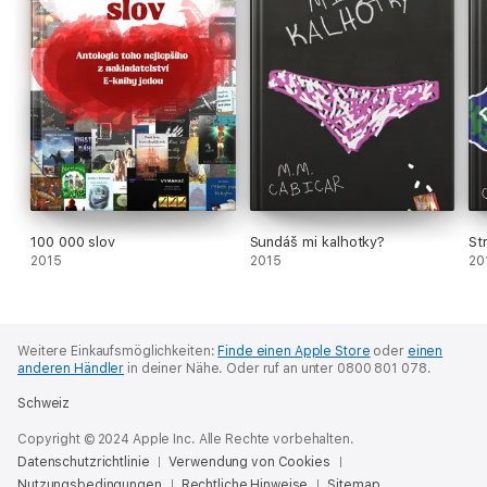
100 000 slov
Sundáš mi kalhotky?
St
2015
2015
20
Weitere Einkaufsmöglichkeiten:
Finde einen Apple Store
oder
einen
anderen Händler
in deiner Nähe.
Oder ruf an unter 0800 801 078.
Schweiz
Copyright © 2024 Apple Inc. Alle Rechte vorbehalten.
Datenschutzrichtlinie
Verwendung von Cookies
Nutzungsbedingungen
Rechtliche Hinweise
Sitemap