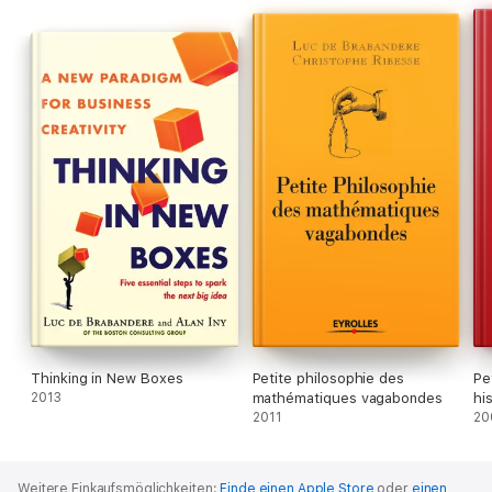
Thinking in New Boxes
Petite philosophie des
Pe
2013
mathématiques vagabondes
hi
2011
20
Weitere Einkaufsmöglichkeiten:
Finde einen Apple Store
oder
einen