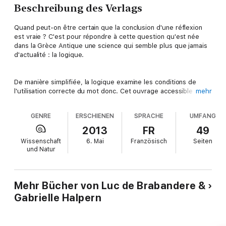
Beschreibung des Verlags
Quand peut-on être certain que la conclusion d'une réflexion
est vraie ? C'est pour répondre à cette question qu'est née
dans la Grèce Antique une science qui semble plus que jamais
d'actualité : la logique.
De manière simplifiée, la logique examine les conditions de
l'utilisation correcte du mot donc. Cet ouvrage accessible aux
mehr
non spécialistes relate son histoire depuis Aristote jusqu'aux
plus brillants informaticiens d'aujourd'hui, ses trouvailles, ses
GENRE
ERSCHIENEN
SPRACHE
UMFANG
moments forts et également les conflits qui ont agité les
philosophes.
2013
FR
49
Wissenschaft
6. Mai
Französisch
Seiten
und Natur
Mehr Bücher von Luc de Brabandere &
Gabrielle Halpern