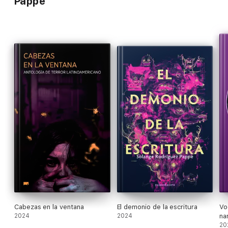
Pappe
Cabezas en la ventana
El demonio de la escritura
Vo
2024
2024
na
20