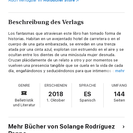
Auch verfügbar im
Hörbücher Store
Beschreibung des Verlags
Los fantasmas que atraviesan este libro han tomado forma de
historias. Habitan en un avejentado hotel de carretera o en el
cuerpo de una gata embarazada, se enredan en una trenza
atada por una cinta azul, explotan con estruendo en el aire y se
ocultan entre los dientes de una minúscula mujer desnuda.
Cruzan plácidamente de un relato a otro y por momentos se
vuelven una presencia tangible que se cuela en la vida de cada
día, engañándonos y seduciéndonos para que intimemos con
mehr
ellos. La lectura de La primera vez que vi un fantasma nos deja
con la sensación de haber experimentado algo extraordinario:
GENRE
ERSCHIENEN
SPRACHE
UMFANG
una aparición terrorífica, un futuro inquietante, un recuerdo
entrañable.
2018
ES
144
Belletristik
1. Oktober
Spanisch
Seiten
La escritora ecuatoriana Solange Rodríguez Pappe, hábil para
und Literatur
suponer tramas perturbadoras que dejan huellas hondas,
parece haber venido para expulsarnos de la realidad y
empujarnos fatalmente a la incertidumbre y a la extrañeza.
Mehr Bücher von Solange Rodríguez