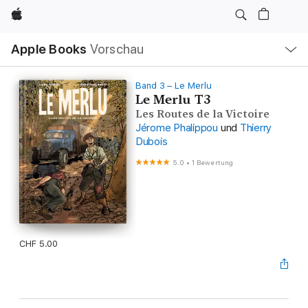
Apple
Lokale
Apple Books
Vorschau
Navigation
Menü
öffnen
Band 3 – Le Merlu
Le Merlu T3
Les Routes de la Victoire
Jérome Phalippou
und
Thierry
Dubois
5.0
•
1 Bewertung
CHF 5.00