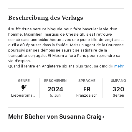
Beschreibung des Verlags
Il suffit d’une serrure bloquée pour faire basculer la vie d’un
homme. Maximilien, marquis de Chesleigh, s’est retrouvé
coincé dans une bibliothèque avec une jeune fille de vingt ans…
qu’il a dû épouser dans la foulée. Mais un agent de la Couronne
poursuivi par ses démons ne saurait se satisfaire de la
tranquillité conjugale. Et Maxim a fui à Paris pour reprendre sa
vie d’espion.
Quand il rentre en Angleterre six ans plus tard, sa candide
mehr
épouse s’est métamorphosée en femme de caractère. Caro
n’entend pas lui pardonner sa défection. Mais bizarrement,
GENRE
ERSCHIENEN
SPRACHE
UMFANG
Maxim n’envisage plus la vie sans elle…
2024
FR
320
Liebesromane
5. Juni
Französisch
Seiten
Mehr Bücher von Susanna Craig