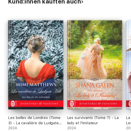
Kund:innen kauften auch
Les belles de Londres (Tome
Les survivants (Tome 7) - La
La
3) - La cavalière de Ludgate
lady et l'Imitateur
Le
Hill
2024
2024
20