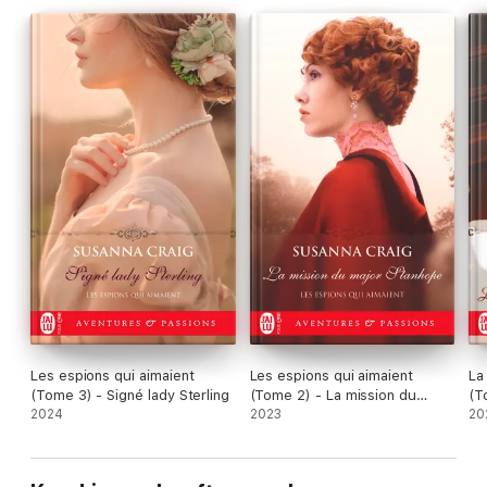
Les espions qui aimaient
Les espions qui aimaient
La
(Tome 3) - Signé lady Sterling
(Tome 2) - La mission du
(T
2024
major Stanhope
2023
bo
20