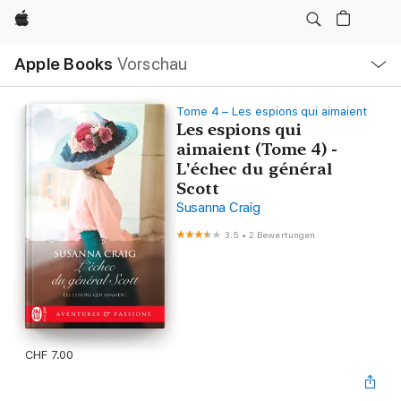
Apple
Lokale
Apple Books
Vorschau
Navigation
Menü
öffnen
Tome 4 – Les espions qui aimaient
Les espions qui
aimaient (Tome 4) -
L'échec du général
Scott
Susanna Craig
3.5
•
2 Bewertungen
CHF 7.00