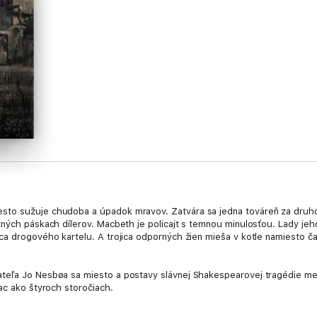
to sužuje chudoba a úpadok mravov. Zatvára sa jedna továreň za druhou
tných páskach dílerov. Macbeth je policajt s temnou minulosťou. Lady jeh
a drogového kartelu. A trojica odporných žien mieša v kotle namiesto čarov
eľa Jo Nesbøa sa miesto a postavy slávnej Shakespearovej tragédie menia
ac ako štyroch storočiach.