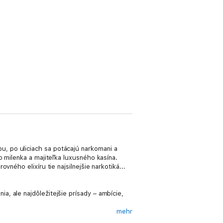
, po uliciach sa potácajú narkomani a
o milenka a majiteľka luxusného kasína.
ného elixíru tie najsilnejšie narkotiká...
, ale najdôležitejšie prísady – ambície,
mehr