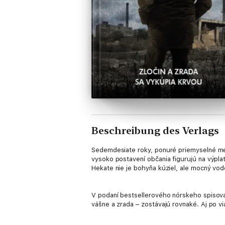
Beschreibung des Verlags
Sedemdesiate roky, ponuré priemyselné mes
vysoko postavení občania figurujú na výpla
Hekate nie je bohyňa kúziel, ale mocný vodc
V podaní bestsellerového nórskeho spisovat
vášne a zrada – zostávajú rovnaké. Aj po vi